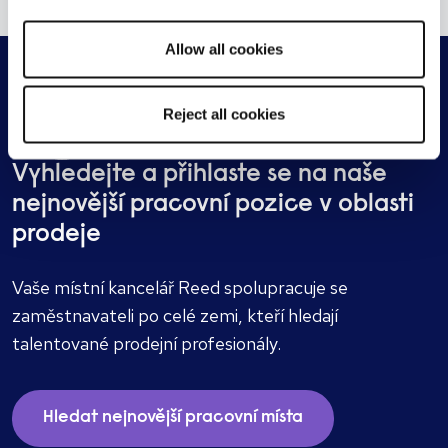
Nejčastěji obsazuje pozice obchodních
manažerů, manažerů rozvoje obchodu,
Allow all cookies
manažerů klíčových zákazníků, marketingových
manažerů, manažerů značek a odborníků na e-
Reject all cookies
commerce. Může vám pomoci s náborem
odborníků z oblasti prodeje a marketingu až po
Vyhledejte a přihlaste se na naše
top management v České republice i v
nejnovější pracovní pozice v oblasti
zahraničí. Jeho proaktivní přístup, individuální
prodeje
péče a poradenské služby jsou vyhledávané
mezi klienty i kandidáty.
Vaše místní kancelář Reed spolupracuje se
zaměstnavateli po celé zemi, kteří hledají
talentované prodejní profesionály.
Hledat nejnovější pracovní místa