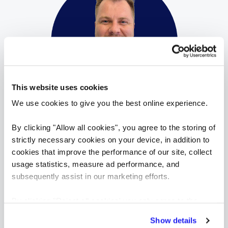
This website uses cookies
We use cookies to give you the best online experience.
Luboš Verner
By clicking "Allow all cookies", you agree to the storing of
Recruitment Manager
strictly necessary cookies on your device, in addition to
Reed Prague
cookies that improve the performance of our site, collect
Luboš pracuje ve společnosti Reed v divizi
usage statistics, measure ad performance, and
Sales & Marketing již 10 let a specializuje se na
subsequently assist in our marketing efforts.
permanentní nábor především v oblasti FMCG
By clicking "Reject all cookies' you only agree to the
a maloobchodu. Mezi jeho klienty patří
storing of strictly necessary cookies on your device. No
nadnárodní korporace i místní společnosti.
Profil
Luboš Verner
Show details
other cookies will be used.