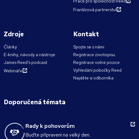
Práce pro společnost Reed
Franšízová partnerství
Zdroje
Kontakt
Články
Spojte se s námi
E-knihy, návody a nástroje
Registrace zivotopisu
James Reed's podcast
Registrace volne pozice
Vyhledání pobočky Reed
Webináře
Najděte si odborníka
Doporučená témata
Rady k pohovorům
Buďte připraveni na velký den.