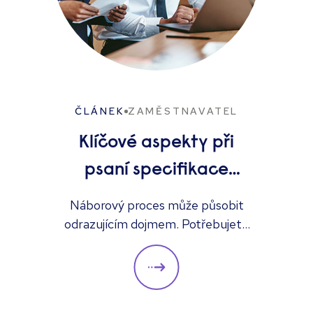
ČLÁNEK
ZAMĚSTNAVATEL
Klíčové aspekty při
psaní specifikace
vhodné osoby
Náborový proces může působit
odrazujícím dojmem. Potřebujete
obsadit pozici a najít pro ni tu
nejvhodnější osobu, ale může být
obtížné přesně určit požadavky.