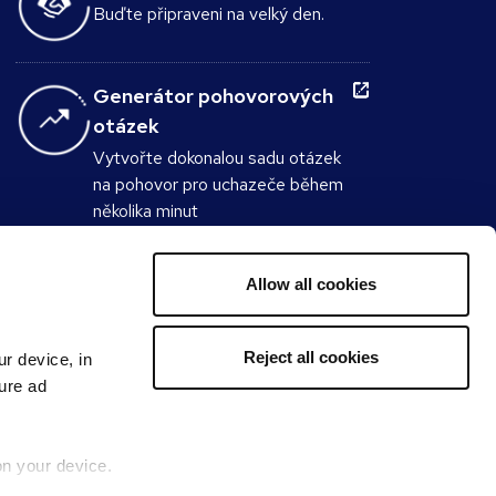
Buďte připraveni na velký den.
Generátor pohovorových
otázek
Vytvořte dokonalou sadu otázek
na pohovor pro uchazeče během
několika minut
Plat & benefity
Allow all cookies
Kolik byste měli vydělávat?
Reject all cookies
ur device, in
sure ad
on your device.