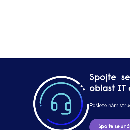
Spojte
se
oblast IT 
Pošlete nám stru
Spojte se s n