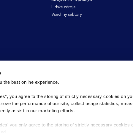
Lidské zdroje
Všechny sektory
Kontakt
s
 the best online experience.
Spojte se s námi
ody a nástroje
Registrace zivotopisu
ies", you agree to the storing of strictly necessary cookies on yo
s podcast
Registrace volne pozice
mprove the performance of our site, collect usage statistics, mea
Vyhledání pobočky Reed
tly assist in our marketing efforts.
Najděte si odborníka
kies' you only agree to the storing of strictly necessary cookies 
sed.