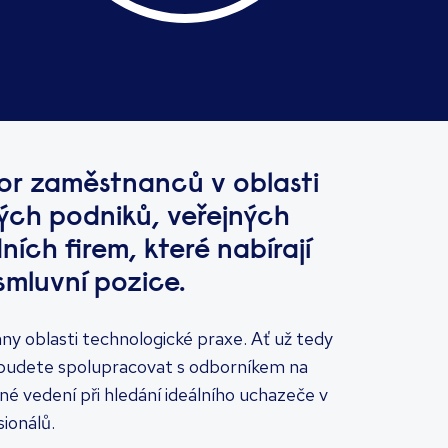
or zaměstnanců v oblasti
kých podniků, veřejných
dních firem, které nabírají
smluvní pozice.
chny oblasti technologické praxe. Ať už tedy
i, budete spolupracovat s odborníkem na
é vedení při hledání ideálního uchazeče v
ionálů.