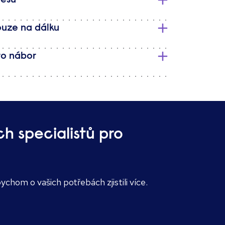
cesu
ouze na dálku
ro nábor
h specialistů pro
chom o vašich potřebách zjistili více.