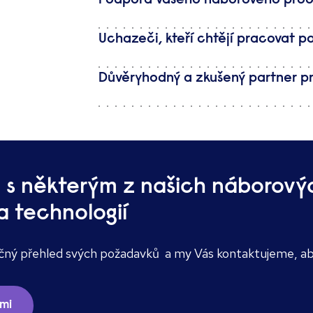
Podpora vašeho náborového pro
Uchazeči, kteří chtějí pracovat p
Důvěryhodný a zkušený partner p
 s některým z našich náborovýc
a technologií
čný přehled svých požadavků
a my Vás kontaktujeme, aby
ámi