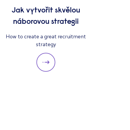
Jak vytvořit skvělou
náborovou strategii
ČLÁN
How to create a great recruitment
Má
strategy
ze
Nic n
tak 
ujisti
při p
pro