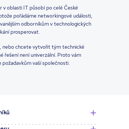
 v oblasti IT působí po celé České
Protože pořádáme networkingové události,
edávanějším odborníkům v technologických
kání prosperovat.
), nebo chcete vytvořit tým technické
é řešení není univerzální. Proto vám
ím požadavkům vaší společnosti.
níků