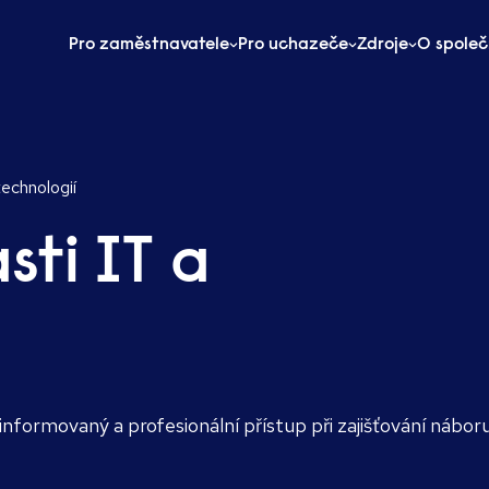
Pro zaměstnavatele
Pro uchazeče
Zdroje
O společ
technologií
sti IT a
nformovaný a profesionální přístup při zajišťování nábor