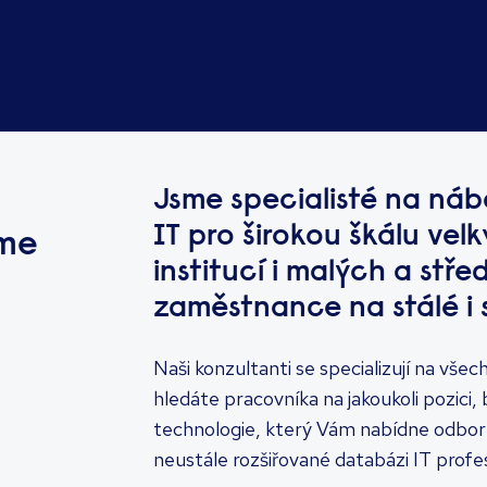
Jsme specialisté na náb
IT pro širokou škálu vel
áme
institucí i malých a stře
zaměstnance na stálé i 
Naši konzultanti se specializují na vše
hledáte pracovníka na jakoukoli pozic
technologie, který Vám nabídne odborn
neustále rozšiřované databázi IT profes