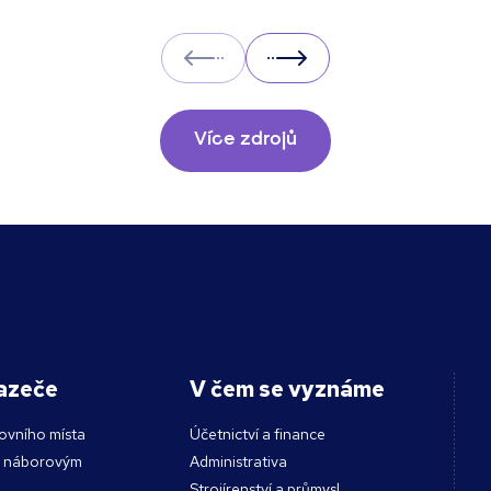
Prev
Next
Více zdrojů
azeče
V čem se vyznáme
ovního místa
Účetnictví a finance
s náborovým
Administrativa
Strojírenství a průmysl