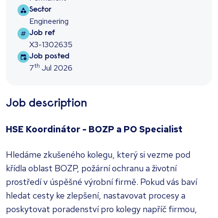
Sector
Sector
Engineering
Job ref
Job ref
X3-1302635
Job posted
Job posted
th
7
Jul 2026
Job description
HSE Koordinátor - BOZP a PO Specialist
Hledáme zkušeného kolegu, který si vezme pod
křídla oblast BOZP, požární ochranu a životní
prostředí v úspěšné výrobní firmě. Pokud vás baví
hledat cesty ke zlepšení, nastavovat procesy a
poskytovat poradenství pro kolegy napříč firmou,