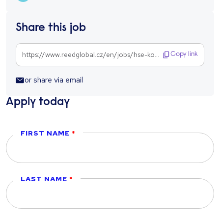
Share this job
https://www.reedglobal.cz/en/jobs/hse-koordin-tor-bozp-a-po-specialist-1302635
Copy link
or share via email
Apply today
FIRST NAME
LAST NAME