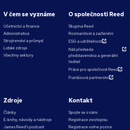
V čem se vyznáme
O společnosti Reed
Účetnictví a finance
Skupina Reed
Administrativa
Rozmanitost a začlenění
Strojírenství a průmysl
ESG a udržitelnost
Lidské zdroje
Náš předseda
Všechny sektory
představenstva a generální
ředitel
Práce pro společnost Reed
Franšízová partnerství
Zdroje
Kontakt
Články
Spojte se s námi
E-knihy, návody a nástroje
Registrace zivotopisu
James Reed's podcast
Registrace volne pozice