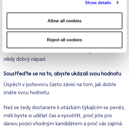
Show details
nakonec dostanete nižší nabídku, než jste očekávali.
other cookies will be used.
Je to však také ideální příležitost zdvořile se
Allow all cookies
zaměstnavatele zeptat, jaké mzdové rozpětí
má
na mysli.
Reject all cookies
Poznámka: Lhát o svém současném výdělku není
nikdy dobrý nápad.
Soustřeďte se na to, abyste ukázali svou hodnotu
Úspěch v pohovoru často závisí na tom, jak dobře
znáte svou hodnotu.
Než se tedy dostanete k otázkám týkajícím se peněz,
měli byste si udělat čas a vysvětlit, proč jste pro
danou pozici vhodným kandidátem a proč vás zajímá.