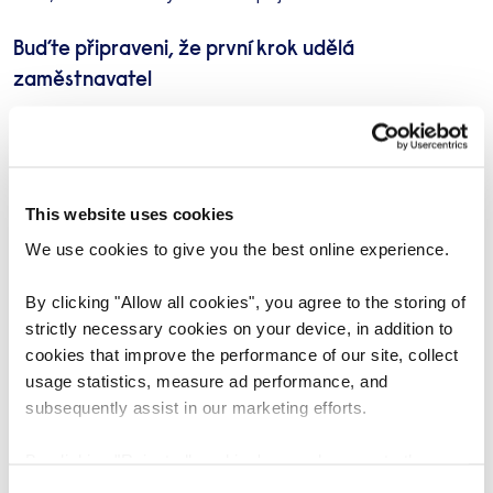
Buďte připraveni, že první krok udělá
zaměstnavatel
Někdy se může stát, že zaměstnavatel se vás zeptá
na vaše očekávání, než se o nich zmíníte vy sami.
Ačkoli vám tato otázka samozřejmě dává příležitost
This website uses cookies
mluvit o penězích volněji, vždy je nejlepší zachovat při
We use cookies to give you the best online experience.
odpovědi diplomatický tón.
By clicking "Allow all cookies", you agree to the storing of
Mírné nadhodnocení částky, kterou požadujete,
strictly necessary cookies on your device, in addition to
zdůraznění vašeho zájmu o danou pozici nebo
cookies that improve the performance of our site, collect
usage statistics, measure ad performance, and
vysvětlení, že před odpovědí potřebujete více
subsequently assist in our marketing efforts.
informací, jsou v tomto případě dobrými strategiemi.
Zvláště proto, že vám pomohou vyhnout se pasti
By clicking "Reject all cookies' you only agree to the
„Jsem flexibilní“, která by mohla vést k tomu, že
storing of strictly necessary cookies on your device. No