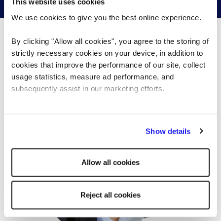
This website uses cookies
We use cookies to give you the best online experience.
By clicking "Allow all cookies", you agree to the storing of
Co se právě děje…
strictly necessary cookies on your device, in addition to
cookies that improve the performance of our site, collect
usage statistics, measure ad performance, and
subsequently assist in our marketing efforts.
By clicking "Reject all cookies' you only agree to the
storing of strictly necessary cookies on your device. No
Show details
other cookies will be used.
Allow all cookies
Reject all cookies