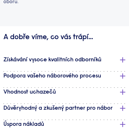
oboru.
A dobře víme, co vás trápí…
Získávání vysoce kvalitních odborníků
Podpora vašeho náborového procesu
Vhodnost uchazečů
Důvěryhodný a zkušený partner pro nábor
Úspora nákladů