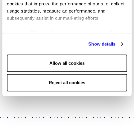
cookies that improve the performance of our site, collect
Přetáhněte soubor nebo vyberte z počítače
usage statistics, measure ad performance, and
prohlížet
subsequently assist in our marketing efforts.
By clicking "Reject all cookies' you only agree to the
storing of strictly necessary cookies on your device. No
Show details
other cookies will be used.
Souhlasíte s
smluvní podmínky
.
Allow all cookies
Souhlasíte s
zásady ochrany osobních údajů
.
Reject all cookies
Odeslat přihlášku