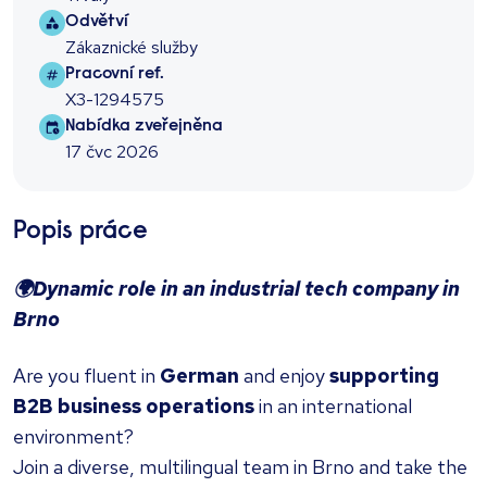
Sector
Odvětví
Zákaznické služby
Job ref
Pracovní ref.
X3-1294575
Job posted
Nabídka zveřejněna
17 čvc 2026
Popis práce
🌍Dynamic role in an industrial tech company in
Brno
Are you fluent in
German
and enjoy
supporting
B2B business operations
in an international
environment?
Join a diverse, multilingual team in Brno and take the