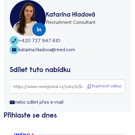
Katarína Hladová
Recruitment Consultant
+420 727 947 610
katarina.hladova@reed.com
Sdílet tuto nabídku
https://www.reedglobal.cz/jobs/b2b-client-support-with-german--1294575
Kopírovat odkaz
nebo sdílet přes e-mail
Přihlaste se dnes
JMÉNO