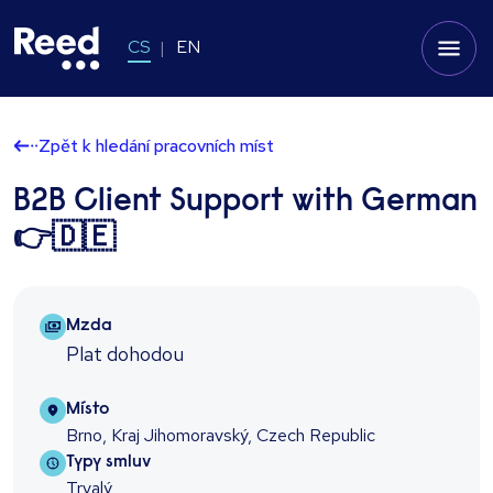
CS
EN
Zpět k hledání pracovních míst
B2B Client Support with German
👉🇩🇪
Salary Package
Mzda
Plat dohodou
Location
Místo
Brno, Kraj Jihomoravský, Czech Republic
Contract type
Typy smluv
Trvalý