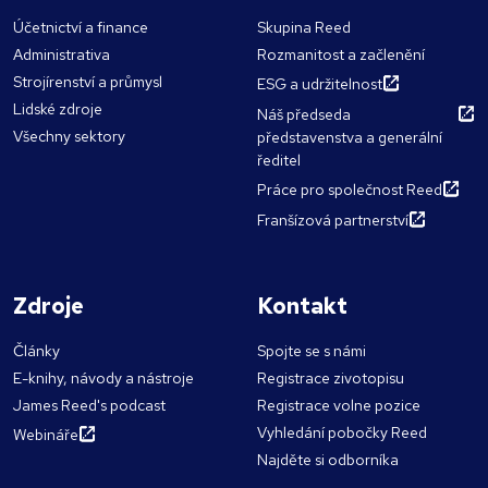
Účetnictví a finance
Skupina Reed
Administrativa
Rozmanitost a začlenění
Strojírenství a průmysl
ESG a udržitelnost
Lidské zdroje
Náš předseda
Všechny sektory
představenstva a generální
ředitel
Práce pro společnost Reed
Franšízová partnerství
Zdroje
Kontakt
Články
Spojte se s námi
E-knihy, návody a nástroje
Registrace zivotopisu
James Reed's podcast
Registrace volne pozice
Vyhledání pobočky Reed
Webináře
Najděte si odborníka