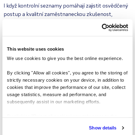
I když kontrolní seznamy pomáhají zajistit osvědčený
postup a kvalitní zaměstnaneckou zkušenost,
neměly by se stát jen formální „odškrtávací“ rutinou.
Náš bezplatný šablonový checklist
je navržen
tak, aby zjednodušil onboardingový proces a poskytl
This website uses cookies
novým zaměstnancům podporu během jejich prvních
We use cookies to give you the best online experience.
šesti měsíců ve firmě.
By clicking "Allow all cookies", you agree to the storing of
Stáhněte si Reed checklist pro zaškolení
strictly necessary cookies on your device, in addition to
cookies that improve the performance of our site, collect
Ať už hledáte praktický nástroj pro použití ve vaší
usage statistics, measure ad performance, and
společnosti, nebo se jen chcete dozvědět, co by měl
subsequently assist in our marketing efforts.
správný checklist obsahovat, tento přehledný
dokument je nepostradatelným pomocníkem pro vás
By clicking "Reject all cookies' you only agree to the
i vaše nové zaměstnance.
storing of strictly necessary cookies on your device. No
Show details
other cookies will be used.