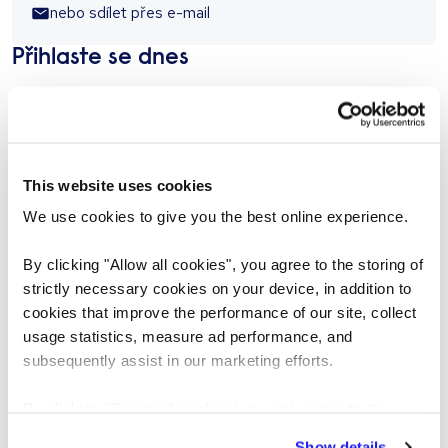
nebo sdílet přes e-mail
Přihlaste se dnes
JMÉNO
This website uses cookies
PŘÍJMENÍ
We use cookies to give you the best online experience.
By clicking "Allow all cookies", you agree to the storing of
strictly necessary cookies on your device, in addition to
E-MAIL
cookies that improve the performance of our site, collect
usage statistics, measure ad performance, and
subsequently assist in our marketing efforts.
TELEFONNÍ ČÍSLO
By clicking "Reject all cookies' you only agree to the
storing of strictly necessary cookies on your device. No
Show details