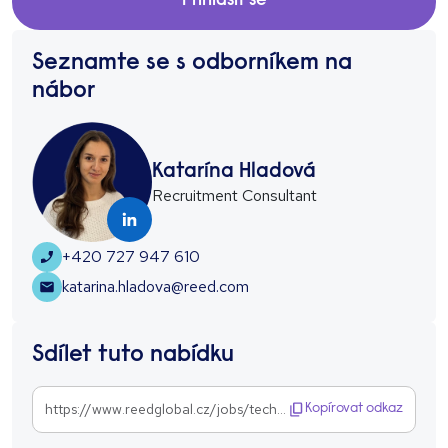
Přihlásit se
Seznamte se s odborníkem na
nábor
Katarína Hladová
Recruitment Consultant
+420 727 947 610
katarina.hladova@reed.com
Sdílet tuto nabídku
https://www.reedglobal.cz/jobs/technick-d-tov-podpora-s-holand-tinou--1294491
Kopírovat odkaz