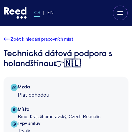
CS
EN
Zpět k hledání pracovních míst
Technická dátová podpora s
holandštinou👉🇳🇱
Salary Package
Mzda
Plat dohodou
Location
Místo
Brno, Kraj Jihomoravský, Czech Republic
Contract type
Typy smluv
Trvalý