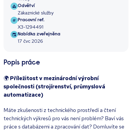
Sector
Odvětví
Zákaznické služby
Job ref
Pracovní ref.
X3-1294491
Job posted
Nabídka zveřejněna
17 čvc 2026
Popis práce
🌍
Příležitost v mezinárodní výrobní
společnosti (strojírenství, průmyslová
automatizace)
Máte zkušenosti z technického prostředí a čtení
technických výkresů pro vás není problém? Baví vás
práce s databázemi a zpracování dat? Domluvíte se