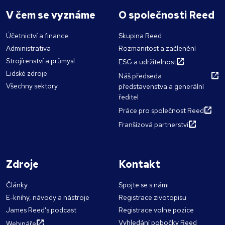
V čem se vyznáme
O společnosti Reed
Účetnictví a finance
Skupina Reed
Administrativa
Rozmanitost a začlenění
Strojírenství a průmysl
ESG a udržitelnost
Lidské zdroje
Náš předseda
Všechny sektory
představenstva a generální
ředitel
Práce pro společnost Reed
Franšízová partnerství
Zdroje
Kontakt
Články
Spojte se s námi
E-knihy, návody a nástroje
Registrace zivotopisu
James Reed's podcast
Registrace volne pozice
Vyhledání pobočky Reed
Webináře