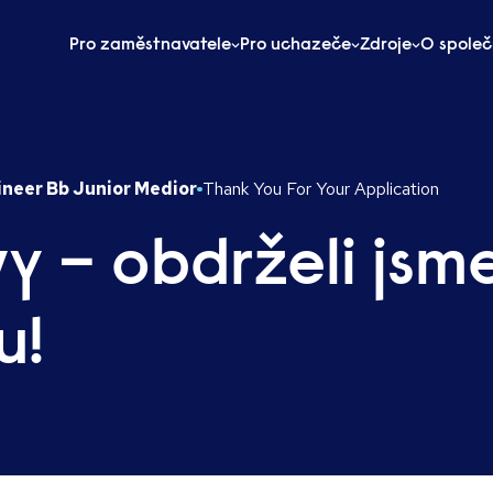
Pro zaměstnavatele
Pro uchazeče
Zdroje
O společ
ineer Bb Junior Medior
Thank You For Your Application
y – obdrželi jsm
u!