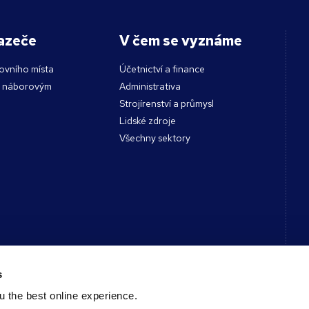
azeče
V čem se vyznáme
ovního místa
Účetnictví a finance
s náborovým
Administrativa
Strojírenství a průmysl
Lidské zdroje
Všechny sektory
Kontakt
s
 the best online experience.
Spojte se s námi