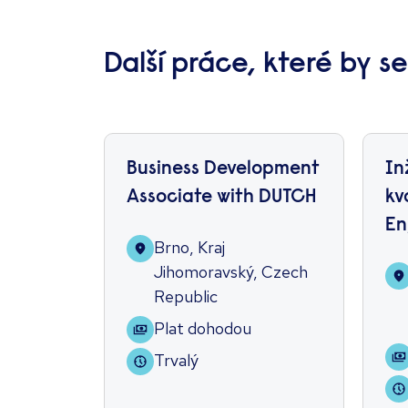
Další práce, které by s
Business Development
In
Associate with DUTCH
kv
En
Brno, Kraj
Ma
Jihomoravský, Czech
Republic
Plat dohodou
Trvalý