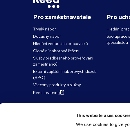
Pro zaměstnavatele
Pro uch
Trvalý nábor
Hledání prac
Dočasný nábor
Spolupráce 
specialistou
Hledání vedoucích pracovníků
Globální náborová řešení
Služby předběžného prověřování
zaměstnanců
Externí zajištění náborových služeb
(RPO)
Všechny produkty a služby
Reed Learning
O společnosti Reed
Zdroje
This website uses cookie
We use cookies to give you
Skupina Reed
Články