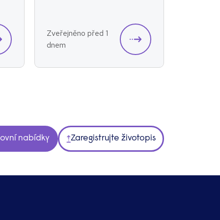
Zveřejněno před 1
Zveřejněn
dnem
dnem
covní nabídky
Zaregistrujte životopis