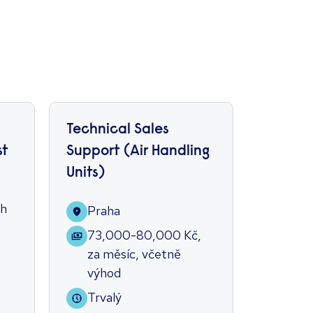
Technical Sales
Sales E
st
Support (Air Handling
Handlin
Units)
Prag
ch
Praha
80,
za m
73,000-80,000
Kč
,
výho
za měsíc
,
včetně
výhod
Trva
Trvalý