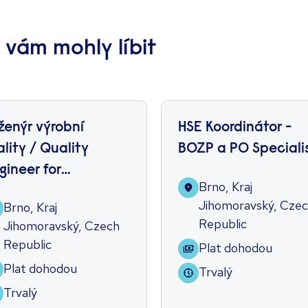
e vám mohly líbit
ženýr výrobní
HSE Koordinátor -
ality / Quality
BOZP a PO Speciali
gineer for
Brno, Kraj
nufacturing
Jihomoravský, Cze
Brno, Kraj
Republic
Jihomoravský, Czech
Republic
Plat dohodou
Plat dohodou
Trvalý
Trvalý