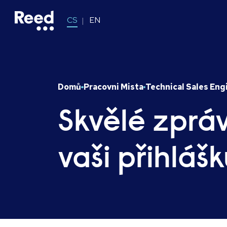
CS
EN
Domů
Pracovni Mista
Technical Sales Eng
Skvělé zpráv
vaši přihlášk