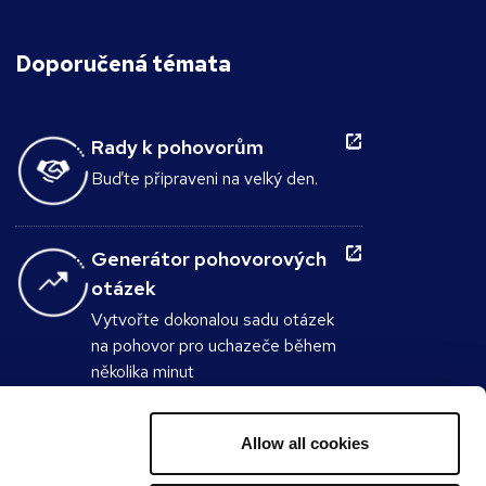
Doporučená témata
Rady k pohovorům
Buďte připraveni na velký den.
Generátor pohovorových
otázek
Vytvořte dokonalou sadu otázek
na pohovor pro uchazeče během
několika minut
Plat & benefity
Allow all cookies
Kolik byste měli vydělávat?