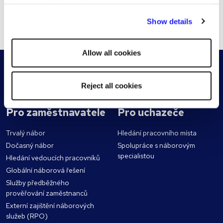
By clicking "Reject all cookies' you only agree to the
storing of strictly necessary cookies on your device. No
Show details
Zaregistrujte životopis
other cookies will be used.
Allow all cookies
Reject all cookies
Pro zaměstnavatele
Pro uchazeče
Trvalý nábor
Hledání pracovního místa
Dočasný nábor
Spolupráce s náborovým
specialistou
Hledání vedoucích pracovníků
Globální náborová řešení
Služby předběžného
prověřování zaměstnanců
Externí zajištění náborových
služeb (RPO)