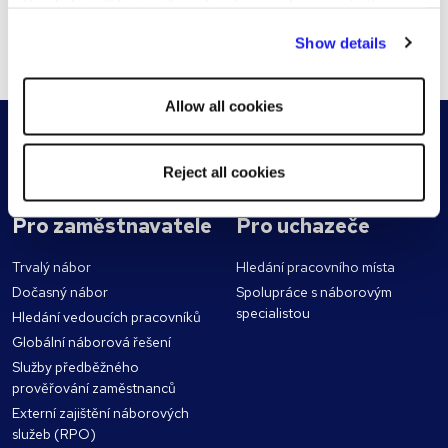
By clicking "Reject all cookies' you only agree to the
storing of strictly necessary cookies on your device. No
Show details
Zaregistrujte životopis
other cookies will be used.
Allow all cookies
Reject all cookies
Pro zaměstnavatele
Pro uchazeče
Trvalý nábor
Hledání pracovního místa
Dočasný nábor
Spolupráce s náborovým
specialistou
Hledání vedoucích pracovníků
Globální náborová řešení
Služby předběžného
prověřování zaměstnanců
Externí zajištění náborových
služeb (RPO)