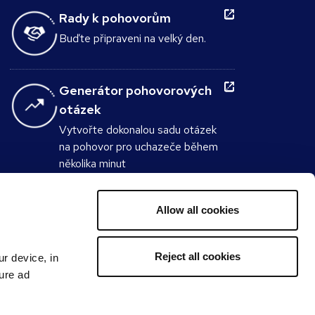
Rady k pohovorům
Buďte připraveni na velký den.
Generátor pohovorových
otázek
Vytvořte dokonalou sadu otázek
na pohovor pro uchazeče během
několika minut
Plat & benefity
Allow all cookies
Kolik byste měli vydělávat?
Reject all cookies
ur device, in
sure ad