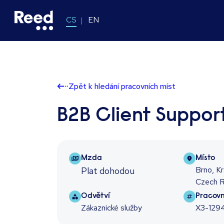
CS
EN
Zpět k hledání pracovních míst
B2B Client Suppor
Salary Package
Locati
Mzda
Místo
Brno, Kr
Plat dohodou
Czech R
Sector
Job re
Odvětví
Pracovní
Zákaznické služby
X3-129