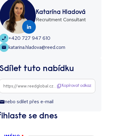
Katarína Hladová
Recruitment Consultant
+420 727 947 610
katarina.hladova@reed.com
Sdílet tuto nabídku
https://www.reedglobal.cz/jobs/b2b-client-support-s-n-m-inou--1294574
Kopírovat odkaz
nebo sdílet přes e-mail
řihlaste se dnes