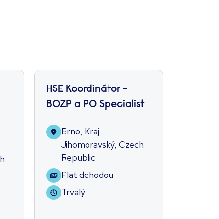
HSE Koordinátor -
Technic
BOZP a PO Specialist
Support
Units)
Brno, Kraj
Jihomoravský, Czech
Prah
Republic
ch
73,
Plat dohodou
za m
výho
Trvalý
Trva