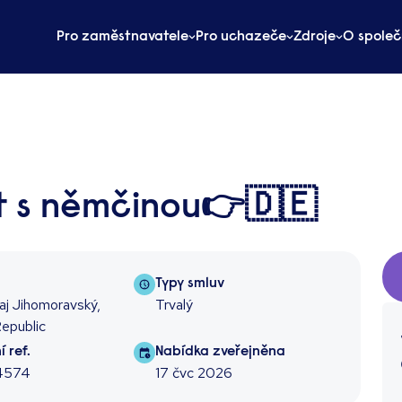
Pro zaměstnavatele
Pro uchazeče
Zdroje
O společ
t s němčinou👉🇩🇪
on
Contract type
Typy smluv
aj Jihomoravský,
Trvalý
epublic
f
Job posted
 ref.
Nabídka zveřejněna
4574
17 čvc 2026