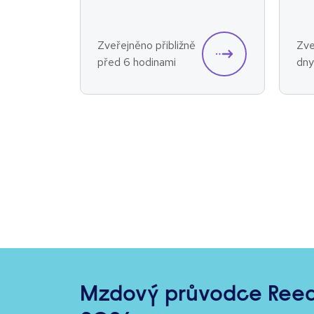
Zveřejněno přibližně
Zve
před 6 hodinami
dny
Mzdový průvodce Reed