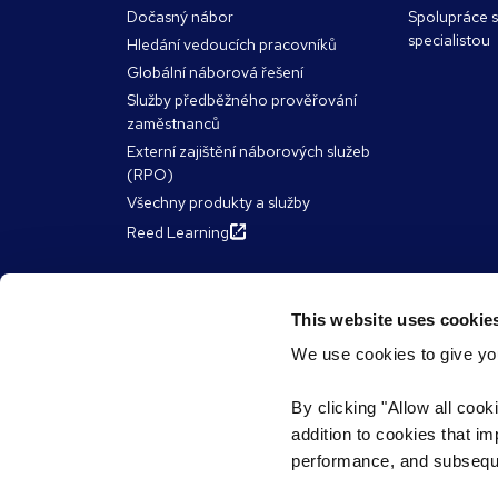
Dočasný nábor
Spolupráce 
specialistou
Hledání vedoucích pracovníků
Globální náborová řešení
Služby předběžného prověřování
zaměstnanců
Externí zajištění náborových služeb
(RPO)
Všechny produkty a služby
Reed Learning
O společnosti Reed
Zdroje
This website uses cookie
We use cookies to give you
Skupina Reed
Články
Rozmanitost a začlenění
E-knihy, náv
By clicking "Allow all cook
James Reed'
ESG a udržitelnost
addition to cookies that i
Webináře
Náš předseda představenstva a
performance, and subsequen
generální ředitel