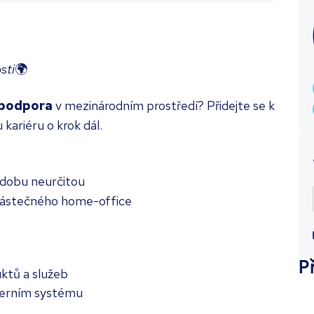
sti
🌍
podpora
v mezinárodním prostředí? Přidejte se k
ariéru o krok dál.
 dobu neurčitou
 částečného home-office
P
ktů a služeb
terním systému