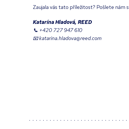
Zaujala vás tato příležitost? Pošlete nám 
Katarína Hladová, REED
📞 +420 727 947 610
📧 katarina.hladova@reed.com