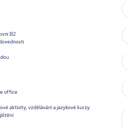
ovni B2
 dovednosti
odou
e office
vé aktivity, vzdělávání a jazykové kurzy
ištění