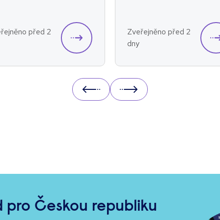
řejněno před 2
Zveřejněno před 2
dny
Prev
Next
 pro Českou republiku