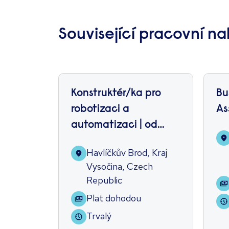
Související pracovní na
Konstruktér/ka pro
Bu
robotizaci a
As
automatizaci | od
konceptu až po
Havlíčkův Brod, Kraj
realizaci
Vysočina, Czech
Republic
Plat dohodou
Trvalý