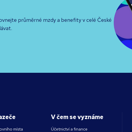
rovnejte průměrné mzdy a benefity v celé České
lávat.
azeče
V čem se vyznáme
ovního místa
Účetnictví a finance