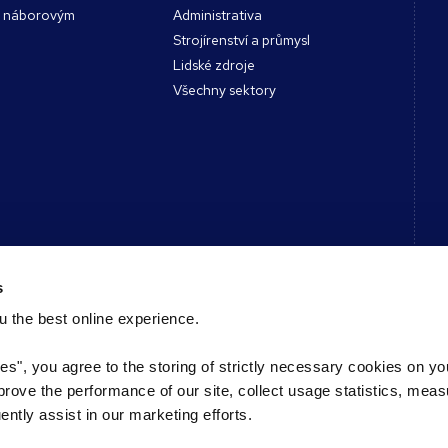
s náborovým
Administrativa
Strojírenství a průmysl
Lidské zdroje
Všechny sektory
Kontakt
s
 the best online experience.
Spojte se s námi
ody a nástroje
Registrace zivotopisu
ies", you agree to the storing of strictly necessary cookies on yo
s podcast
Registrace volne pozice
mprove the performance of our site, collect usage statistics, mea
Vyhledání pobočky Reed
tly assist in our marketing efforts.
Najděte si odborníka