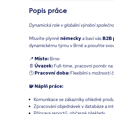
Popis práce
Dynamická role v globální výrobní společno
Mluvíte plynně
německy
a baví vás
B2B 
dynamickému týmu v Brně a posuňte svou k
📍
Místo:
Brno
📄
Úvazek:
Full-time, pracovní poměr na
🕒
Pracovní doba:
Flexibilní s možností
🧩 Náplň práce:
Komunikace se zákazníky ohledně produ
Zpracování objednávek v databáze a in
Příprava reportů, občasné překlady