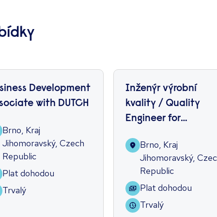
bídky
siness Development
Inženýr výrobní
sociate with DUTCH
kvality / Quality
Engineer for
Brno, Kraj
Manufacturing
Jihomoravský, Czech
Brno, Kraj
Republic
Jihomoravský, Cze
Republic
Plat dohodou
Plat dohodou
Trvalý
Trvalý