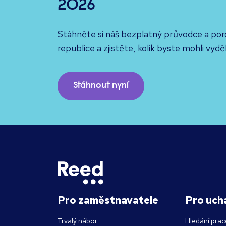
2026
Stáhněte si náš bezplatný průvodce a po
republice a zjistěte, kolik byste mohli vydě
Stáhnout nyní
Pro zaměstnavatele
Pro uch
Trvalý nábor
Hledání prac